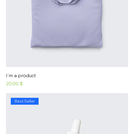
I'm a product
Prix
20,00 $
Best Seller