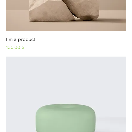
I'm a product
Prix
130,00 $