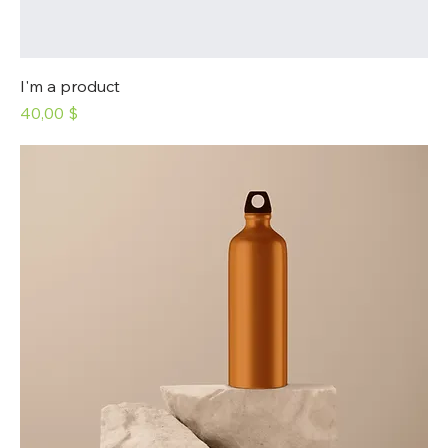
I'm a product
Prix
40,00 $