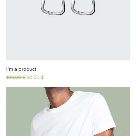
I'm a product
Prix original
Prix promotionnel
100,00 $
95,00 $