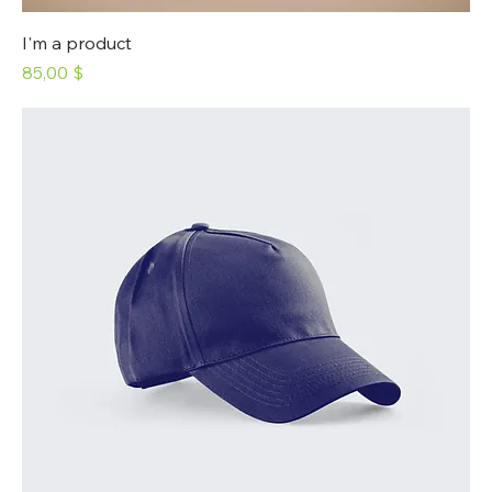
I'm a product
Prix
85,00 $