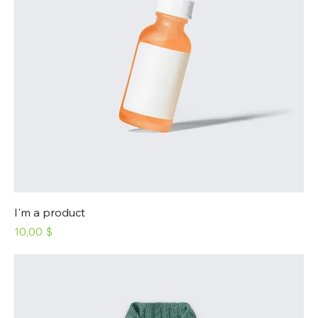
I'm a product
Prix
10,00 $