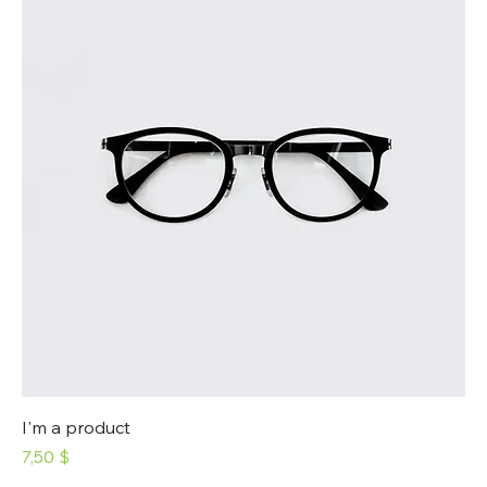
I'm a product
Prix
7,50 $