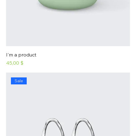
I'm a product
Prix
45,00 $
Sale