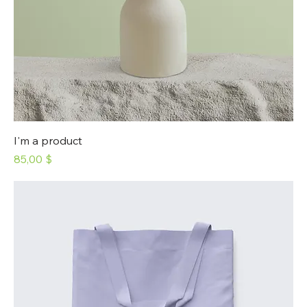
I'm a product
Prix
85,00 $