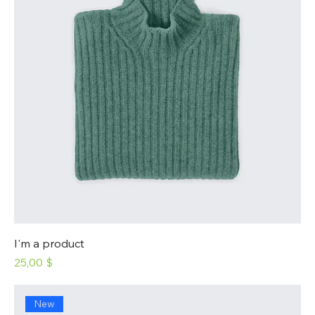
I'm a product
Prix
25,00 $
New